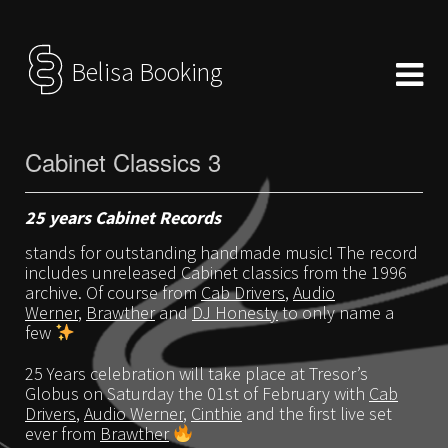
Belisa Booking
Cabinet Classics 3
25 years Cabinet Records
stands for outstanding handmade music! The record
includes unreleased Cabinet classics from the 1996
archive. Of course from
Cab Drivers
,
Audio
Werner
,
Brawther
and
DJ Honesty
to only name a
few
25 Years celebration will take place at Tresor’s
Globus on Saturday the 01st of February with
Cab
Drivers
,
Audio Werner
,
Cinthie
and the first live set
ever from
Brawther