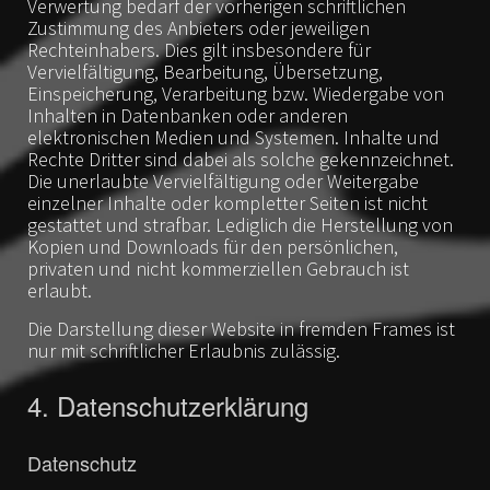
Verwertung bedarf der vorherigen schriftlichen
Zustimmung des Anbieters oder jeweiligen
Rechteinhabers. Dies gilt insbesondere für
Vervielfältigung, Bearbeitung, Übersetzung,
Einspeicherung, Verarbeitung bzw. Wiedergabe von
Inhalten in Datenbanken oder anderen
elektronischen Medien und Systemen. Inhalte und
Rechte Dritter sind dabei als solche gekennzeichnet.
Die unerlaubte Vervielfältigung oder Weitergabe
einzelner Inhalte oder kompletter Seiten ist nicht
gestattet und strafbar. Lediglich die Herstellung von
Kopien und Downloads für den persönlichen,
privaten und nicht kommerziellen Gebrauch ist
erlaubt.
Die Darstellung dieser Website in fremden Frames ist
nur mit schriftlicher Erlaubnis zulässig.
4. Datenschutzerklärung
Datenschutz