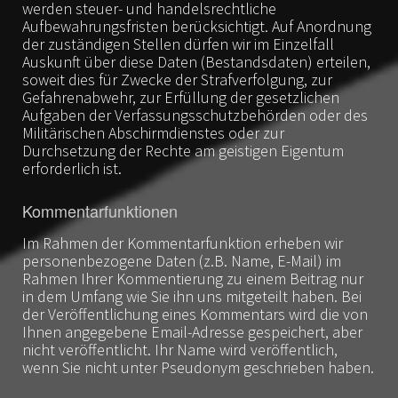
werden steuer- und handelsrechtliche
Aufbewahrungsfristen berücksichtigt. Auf Anordnung
der zuständigen Stellen dürfen wir im Einzelfall
Auskunft über diese Daten (Bestandsdaten) erteilen,
soweit dies für Zwecke der Strafverfolgung, zur
Gefahrenabwehr, zur Erfüllung der gesetzlichen
Aufgaben der Verfassungsschutzbehörden oder des
Militärischen Abschirmdienstes oder zur
Durchsetzung der Rechte am geistigen Eigentum
erforderlich ist.
Kommentarfunktionen
Im Rahmen der Kommentarfunktion erheben wir
personenbezogene Daten (z.B. Name, E-Mail) im
Rahmen Ihrer Kommentierung zu einem Beitrag nur
in dem Umfang wie Sie ihn uns mitgeteilt haben. Bei
der Veröffentlichung eines Kommentars wird die von
Ihnen angegebene Email-Adresse gespeichert, aber
nicht veröffentlicht. Ihr Name wird veröffentlich,
wenn Sie nicht unter Pseudonym geschrieben haben.