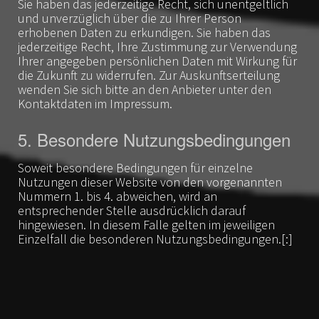
Sie haben das jederzeitige Recht, sich unentgeltlich
und unverzüglich über die zu Ihrer Person
erhobenen Daten zu erkundigen. Sie haben das
jederzeitige Recht, Ihre Zustimmung zur Verwendung
Ihrer angegeben persönlichen Daten mit Wirkung für
die Zukunft zu widerrufen. Zur Auskunftserteilung
wenden Sie sich bitte an den Anbieter unter den
Kontaktdaten im Impressum.
5. Besondere Nutzungsbedingungen
Soweit besondere Bedingungen für einzelne
Nutzungen dieser Website von den vorgenannten
Nummern 1. bis 4. abweichen, wird an
entsprechender Stelle ausdrücklich darauf
hingewiesen. In diesem Falle gelten im jeweiligen
Einzelfall die besonderen Nutzungsbedingungen.[:]