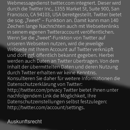
Webmessagedienst twitter.com integriert. Dieser wird
durch die Twitter Inc., 1355 Market St, Suite 900, San
Francisco, CA 94103, USA bereitgestellt. Twitter bietet
die sog. „Tweet“ – Funktion an. Damit kann man 140
Zeichen lange Nachrichten auch mit Webseitenlinks
in seinem eigenen Twitteraccount veröffentlichen.
Wenn Sie die „Tweet“-Funktion von Twitter auf
unseren Webseiten nutzen, wird die jeweilige
Webseite mit Ihrem Account auf Twitter verknüpft
und dort ggf. öffentlich bekannt gegeben. Hierbei
werden auch Daten an Twitter übertragen. Von dem
Inhalt der übermittelten Daten und deren Nutzung
durch Twitter erhalten wir keine Kenntnis.
Konsultieren Sie daher für weitere Informationen die
Datenschutzerklärung von Twitter:
http://twitter.com/privacy Twitter bietet Ihnen unter
nachfolgendem Link die Möglichkeit, Ihre
Datenschutzeinstellungen selbst festzulegen:
http://twitter.com/account/settings.
Auskunftsrecht