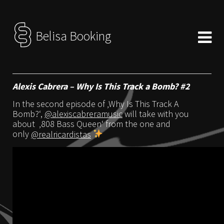
Belisa Booking
Alexis Cabrera – Why Is This Track a Bomb? #2
In the second episode of ‚Why Is This Track A
Bomb?‘,
@alexiscabreramusic
will take with you
about ‚808 Bass Queen‘ from the one and
only
@realricardistas