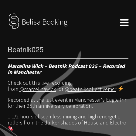
Belisa Booking
Beatnik025
Marcelina Wick – Beatnik Podcast 025 – Recorded
in Manchester
Check out this live recording
from
@marcelinawick
for
@beatnikcollectivemcr
Recorded at the last event in Manchester‘s Eagle Inn
for their 25th anniversary celebration.
1 1/2 hours of seamless mixing and high energetic
rollers from the darker shades of House and Electro