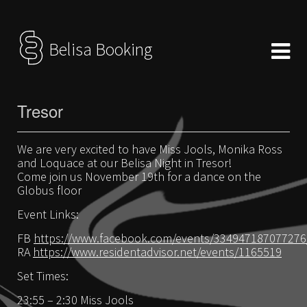
Belisa Booking
Tresor
We are very excited to have Miss Jools, Monika Ross
and Loquace at our Belisa Night in Tresor!
Come join us November 19th for a dance on the
Globus floor
Event Links:
FB
https://www.facebook.com/events/334947187077276
RA
https://www.residentadvisor.net/events/1165519
Set Times:
23:55 – 2:30 Miss Jools