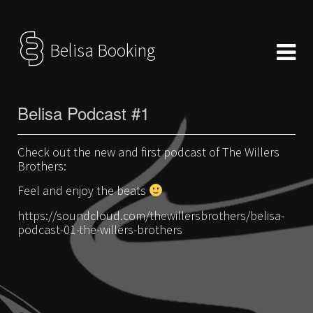
Belisa Booking
Belisa Podcast #1
Check out the new and first podcast of The Willers
Brothers:
Feel and enjoy the beats
https://soundcloud.com/thewillersbrothers/belisa-
podcast-01-the-willers-brothers