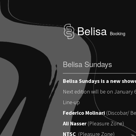
Belisa
Booking
Belisa Sundays
Belisa Sundays is a new showc
Next edition will be on January 
Line-up
Federico Molinari
(Discobar/ Be
Ali Nasser
(Pleasure Zone)
NTSC
(Pleasure Zone)