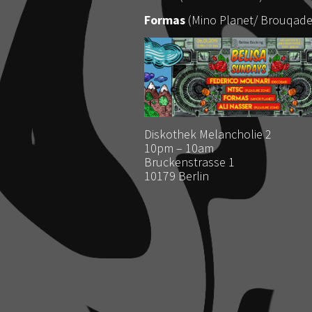
Formas
(Mino Planet/ Brouqade
Diskothek Melancholie 2
10pm – 10am
Bruckenstrasse 1
10179 Berlin