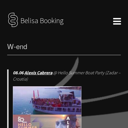
Belisa Booking
W-end
08.06
Alexis Cabrera
@ Hello Summer Boat Party (Zadar –
Croatia)