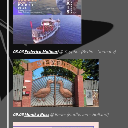
08.06
Federico Molinari
@ Sisyphos (Berlin – Germany)
09.06
Monika Ross
@ Kader (Eindhoven – Holland)