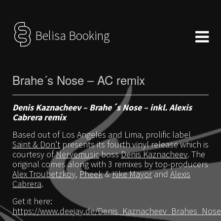
Belisa Booking
Brahe´s Nose – AC remix
Denis Kaznacheev – Brahe´s Nose – inkl. Alexis
Cabrera remix
Based out of Los Angeles and Lima, prolific label
Saint & Don’t
presents its fourth vinyl release which is
courtesy of
Nervemusic
boss
Denis Kaznacheev
. The
original comes along with 3 remixes by top-producers
Alex Troubetzkoy
,
Pheek
&
Kike Mayor
and
Alexis
Cabrera
.
Get it here:
https://www.deejay.de/Denis_Kaznacheev_Brahes_Nos