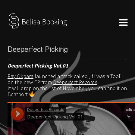
Belisa Booking
Deeperfect Picking
Deeperfect Picking Vol.01
Ray Okpara
launched a track called ‚If i was a Tool‘
on the new EP from
Deeperfect Records
.
It will drop on the 1st of November, you can find it on
Beatport