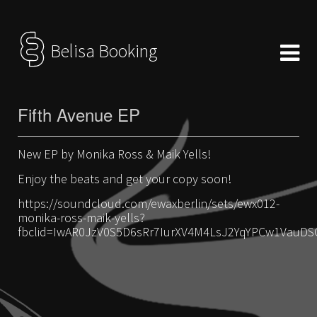
Belisa Booking
Fifth Avenue EP
New EP by Monika Ross & Maik Yells!
Enjoy the beats and get your copy soon!
https://soundcloud.com/ewaxberlin/sets/ewx012-
monika-ross-maik-yells?
fbclid=IwAR0JzV0S5D6sRr7IurXV4M4LsJ2YqYPCw1VauDSGS