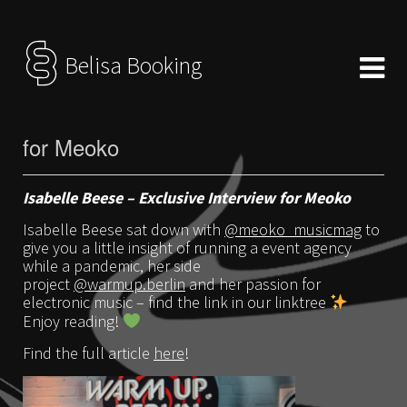
Belisa Booking
for Meoko
Isabelle Beese – Exclusive Interview for Meoko
Isabelle Beese sat down with
@meoko_musicmag
to
give you a little insight of running a event agency
while a pandemic, her side
project
@warmup.berlin
and her passion for
electronic music – find the link in our linktree
Enjoy reading!
Find the full article
here
!