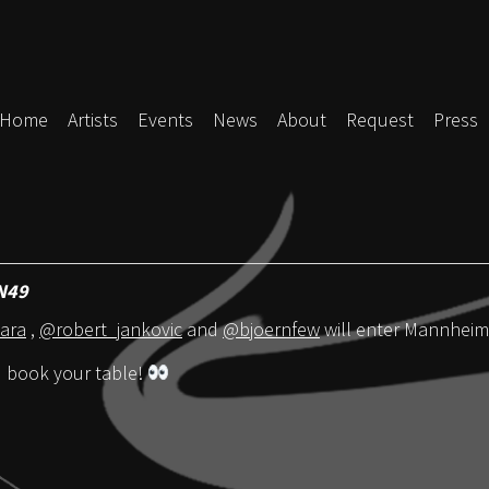
Home
Artists
Events
News
About
Request
Press
EN49
ara
,
@robert_jankovic
and
@bjoernfew
will enter Mannheim
d book your table!