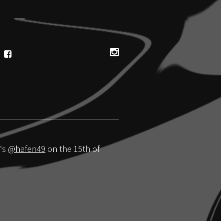
‘s
@hafen49
on the 15th of