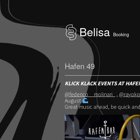
Belisa
Booking
Hafen 49
KLICK KLACK EVENTS AT HAF
@federico__molinari_
,
@rayokp
August
Great music ahead, be quick an