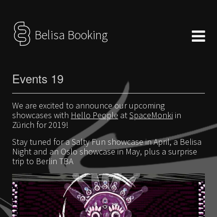
Belisa Booking
Events 19
We are excited to announce our upcoming
showcases with
Hello People
at
SpaceMonki
in
Zürich for 2019!
Stay tuned for a Salty Fun showcase in April, a Belisa
Night and an Oslo showcase in May, plus a surprise
trip to Berlin TBA