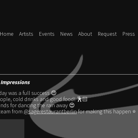
Home
Artists
Events
News
About
Request
Press
 Impressions
day was a full success 😍
eople, cold drinks and good food! 🕺🏻
ends for dancing the rain away 😍
 team from
@sagerestaurantberlin
for making this happen ⭐️