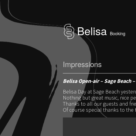
Belisa
Booking
Impressions
Belisa Open-air – Sage Beach –
Belisa Day at Sage Beach yester
Nothing but great music, nice p
Thanks to all our guests and fri
Of course special thanks to the