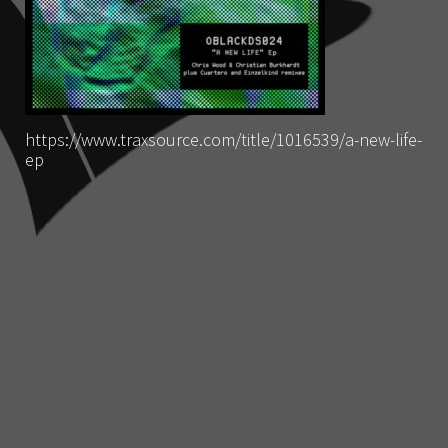
https://www.traxsource.com/title/1016539/a-new-life-
ep