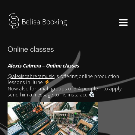
Belisa Booking
Online classes
Alexis Cabrera – Online classes
@alexiscabreramusic
is offering online production
lessons in June
Now also for small groups of 3-4 people – to apply
send him a message to his insta acc