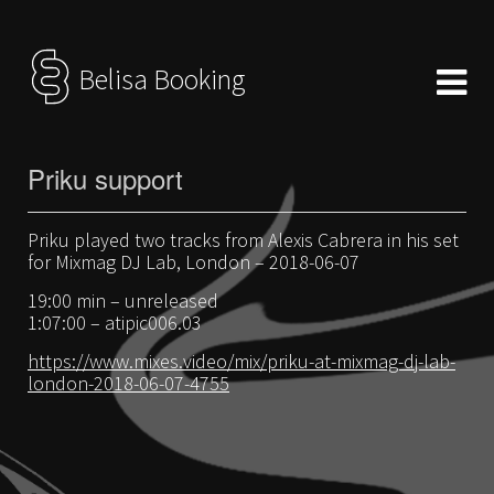
Belisa Booking
Priku support
Priku played two tracks from Alexis Cabrera in his set
for Mixmag DJ Lab, London – 2018-06-07
19:00 min – unreleased
1:07:00 – atipic006.03
https://www.mixes.video/mix/priku-at-mixmag-dj-lab-
london-2018-06-07-4755