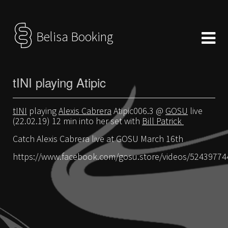
Belisa Booking
tINI playing Atipic
tINI
playing
Alexis Cabrera
Atipic006.3 @
GOSU
live
(22.02.19) 12 min into her set with
Bill Patrick
Catch Alexis Cabrera live at GOSU March 16th
https://www.facebook.com/gosu.store/videos/52439