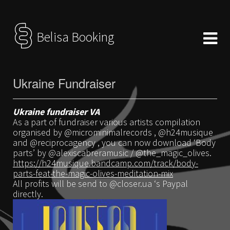
Belisa Booking
Ukraine Fundraiser
Ukraine fundraiser VA
As a part of fundraiser various artists compilation
organised by @microminimalrecords , @h24musique
and @reciprocagency , you can now download ‘Body
parts’ by @alexiscabreramusic / @the_magic_olives.
https://h24musique.bandcamp.com/track/body-
parts-feat-the-magic-olives-meditation-mix
All profits will be send to @closer.ua ‘s Paypal
directly.