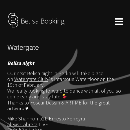
Belisa Booking
Watergate
Belisa night
Our next Belisa night in Berlin will take place
on
Watergate Club
´s infamous Waterfloor on the
19th of February.
We really looking forward to dance with all of you so
come early and stay late
Thanks to Foscar Dessin & ART ME for the great
artwork
♥️
Mike Shannon
b2b
Ernesto Ferreyra
Alexis Cabrera
LIVE