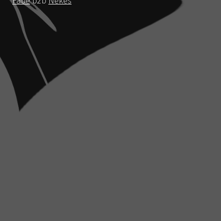
Fabe
b2b
Nekes