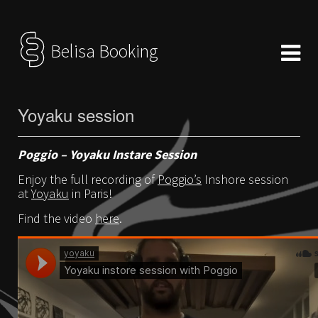
Belisa Booking
Yoyaku session
Poggio – Yoyaku Instare Session
Enjoy the full recording of
Poggio’s
Inshore session
at
Yoyaku
in Paris!
Find the video
here
.